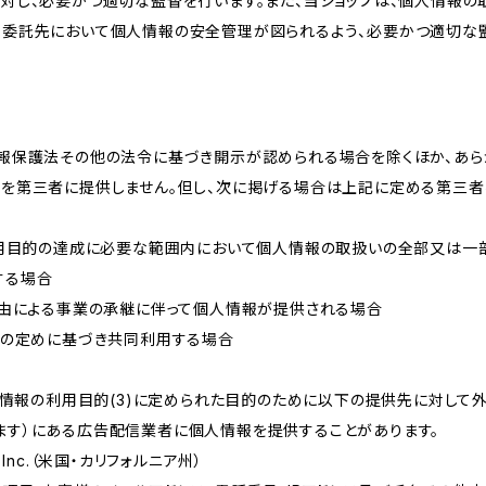
に対し、必要かつ適切な監督を行います。また、当ショップは、個人情報
、委託先において個人情報の安全管理が図られるよう、必要かつ適切な
情報保護法その他の法令に基づき開示が認められる場合を除くほか、あ
報を第三者に提供しません。但し、次に掲げる場合は上記に定める第三
が利用目的の達成に必要な範囲内において個人情報の取扱いの全部又は一
する場合
事由による事業の承継に伴って個人情報が提供される場合
法の定めに基づき共同利用する場合
個人情報の利用目的(3)に定められた目的のために以下の提供先に対して
ます）にある広告配信業者に個人情報を提供することがあります。
ms, Inc.（米国・カリフォルニア州）